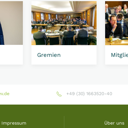
Gremien
Mitgli
v.de
+49 (30) 1663520-40
Impressum
Über uns