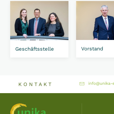
Vorstand
Geschäftsstelle
info@unika-e
K O N T A K T