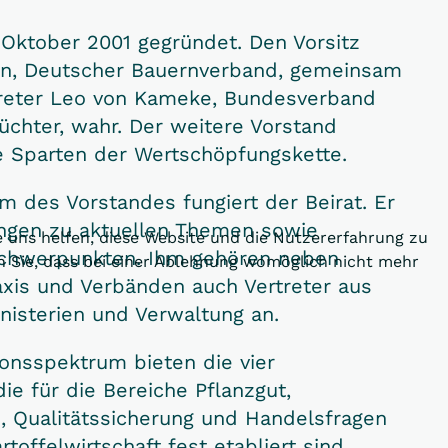
Oktober 2001 gegründet. Den Vorsitz
rn, Deutscher Bauernverband, gemeinsam
treter Leo von Kameke, Bundesverband
üchter, wahr. Der weitere Vorstand
re Sparten der Wertschöpfungskette.
 des Vorstandes fungiert der Beirat. Er
ngen zu aktuellen Themen sowie
e uns helfen, diese Website und die Nutzererfahrung zu
schwerpunkten. Ihm gehören neben
en Sie, dass bei einer Ablehnung womöglich nicht mehr
axis und Verbänden auch Vertreter aus
nisterien und Verwaltung an.
ionsspektrum bieten die vier
e für die Bereiche Pflanzgut,
, Qualitätssicherung und Handelsfragen
toffelwirtschaft fest etabliert sind.