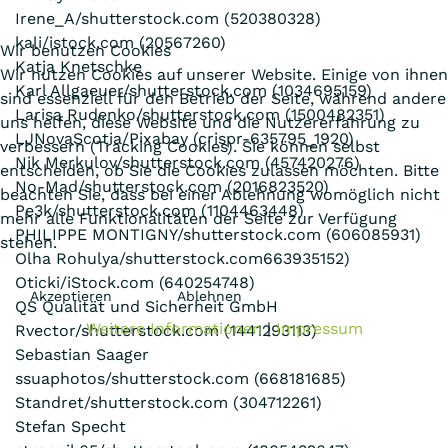
Irene_A/shutterstock.com (520380328)
kali/istock.com (20567260)
Wir benutzen Cookies
Katja Knetschke
Wir nutzen Cookies auf unserer Website. Einige von ihnen
Karl Allgaeuer/shutterstock.com (1034695159)
sind essenziell für den Betrieb der Seite, während andere
Larisa Rudenko/shutterstock.com (1500482351)
uns helfen, diese Website und die Nutzererfahrung zu
LJNovaScotia/Pixabay (crispr-635795_1920)
verbessern (Tracking Cookies). Sie können selbst
Nik Merkulov/shutterstock.com (457420276)
entscheiden, ob Sie die Cookies zulassen möchten. Bitte
No-Mad/shutterstock.com (2016823520)
beachten Sie, dass bei einer Ablehnung womöglich nicht
Pe3k/shutterstock.com (1104463448)
mehr alle Funktionalitäten der Seite zur Verfügung
PHILIPPE MONTIGNY/shutterstock.com (606085931)
stehen.
Olha Rohulya/shutterstock.com663935152)
Oticki/iStock.com (640254748)
Akzeptieren
Ablehnen
QS Qualität und Sicherheit GmbH
Weitere Informationen
|
Impressum
Rvector/shutterstock.com (1441293113)
Sebastian Saager
ssuaphotos/shutterstock.com (668181685)
Standret/shutterstock.com (304712261)
Stefan Specht