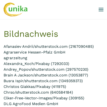
Skip to main content
Bildnachweis
Afanasiev Andrii/shutterstock.com (2167090485)
Agrarservice Hessen-Pfalz GmbH
agrarzeitung
Alexandra_Koch/Pixabay (7292033)
Andrey_Popov/shutterstock.com (297570230)
Brain A Jackson/shutterstock.com (13053877)
Busra Ispir/shutterstock.com (1349359373)
Christos Giakkas/Pixabay (411975)
Chrso/shutterstock.com (640584184)
Clker-Free-Vector-Images/Pixabay (309155)
DLG AgroFood Medien GmbH