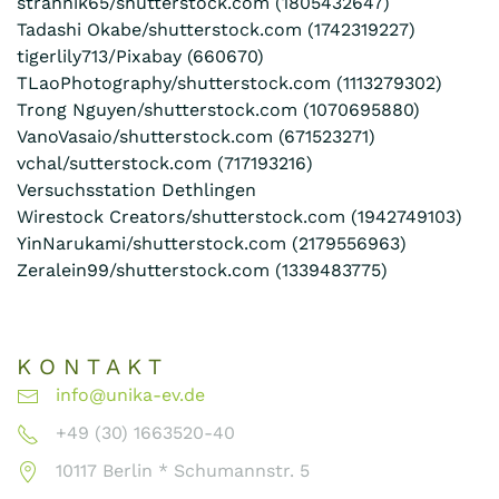
strannik65/shutterstock.com (1805432647)
Tadashi Okabe/shutterstock.com (1742319227)
tigerlily713/Pixabay (660670)
TLaoPhotography/shutterstock.com (1113279302)
Trong Nguyen/shutterstock.com (1070695880)
VanoVasaio/shutterstock.com (671523271)
vchal/sutterstock.com (717193216)
Versuchsstation Dethlingen
Wirestock Creators/shutterstock.com (1942749103)
YinNarukami/shutterstock.com (2179556963)
Zeralein99/shutterstock.com (1339483775)
K O N T A K T
info@unika-ev.de
+49 (30) 1663520-40
10117 Berlin * Schumannstr. 5