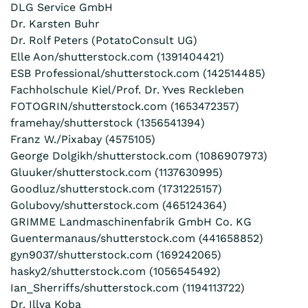
DLG Service GmbH
Dr. Karsten Buhr
Dr. Rolf Peters (PotatoConsult UG)
Elle Aon/shutterstock.com (1391404421)
ESB Professional/shutterstock.com (142514485)
Fachholschule Kiel/Prof. Dr. Yves Reckleben
FOTOGRIN/shutterstock.com (1653472357)
framehay/shutterstock (1356541394)
Franz W./Pixabay (4575105)
George Dolgikh/shutterstock.com (1086907973)
Gluuker/shutterstock.com (1137630995)
Goodluz/shutterstock.com (1731225157)
Golubovy/shutterstock.com (465124364)
GRIMME Landmaschinenfabrik GmbH Co. KG
Guentermanaus/shutterstock.com (441658852)
gyn9037/shutterstock.com (169242065)
hasky2/shutterstock.com (1056545492)
Ian_Sherriffs/shutterstock.com (1194113722)
Dr. Illya Koba