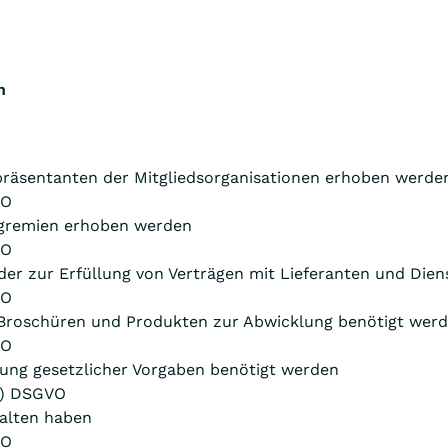
n
präsentanten der Mitgliedsorganisationen erhoben werden
VO
sgremien erhoben werden
VO
der zur Erfüllung von Verträgen mit Lieferanten und Die
VO
, Broschüren und Produkten zur Abwicklung benötigt wer
VO
ung gesetzlicher Vorgaben benötigt werden
 c) DSGVO
halten haben
VO