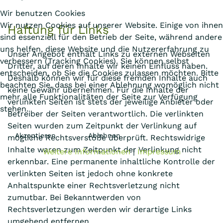
Wir benutzen Cookies
Wir nutzen Cookies auf unserer Website. Einige von ihnen
Haftung für Links
sind essenziell für den Betrieb der Seite, während andere
uns helfen, diese Website und die Nutzererfahrung zu
Unser Angebot enthält Links zu externen Webseiten
verbessern (Tracking Cookies). Sie können selbst
Dritter, auf deren Inhalte wir keinen Einfluss haben.
entscheiden, ob Sie die Cookies zulassen möchten. Bitte
Deshalb können wir für diese fremden Inhalte auch
beachten Sie, dass bei einer Ablehnung womöglich nicht
keine Gewähr übernehmen. Für die Inhalte der
mehr alle Funktionalitäten der Seite zur Verfügung
verlinkten Seiten ist stets der jeweilige Anbieter oder
stehen.
Betreiber der Seiten verantwortlich. Die verlinkten
Seiten wurden zum Zeitpunkt der Verlinkung auf
Akzeptieren
Ablehnen
mögliche Rechtsverstöße überprüft. Rechtswidrige
Inhalte waren zum Zeitpunkt der Verlinkung nicht
Weitere Informationen
|
Impressum
erkennbar. Eine permanente inhaltliche Kontrolle der
verlinkten Seiten ist jedoch ohne konkrete
Anhaltspunkte einer Rechtsverletzung nicht
zumutbar. Bei Bekanntwerden von
Rechtsverletzungen werden wir derartige Links
umgehend entfernen.