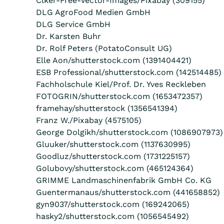
Clker-Free-Vector-Images/Pixabay (309155)
DLG AgroFood Medien GmbH
DLG Service GmbH
Dr. Karsten Buhr
Dr. Rolf Peters (PotatoConsult UG)
Elle Aon/shutterstock.com (1391404421)
ESB Professional/shutterstock.com (142514485)
Fachholschule Kiel/Prof. Dr. Yves Reckleben
FOTOGRIN/shutterstock.com (1653472357)
framehay/shutterstock (1356541394)
Franz W./Pixabay (4575105)
George Dolgikh/shutterstock.com (1086907973)
Gluuker/shutterstock.com (1137630995)
Goodluz/shutterstock.com (1731225157)
Golubovy/shutterstock.com (465124364)
GRIMME Landmaschinenfabrik GmbH Co. KG
Guentermanaus/shutterstock.com (441658852)
gyn9037/shutterstock.com (169242065)
hasky2/shutterstock.com (1056545492)