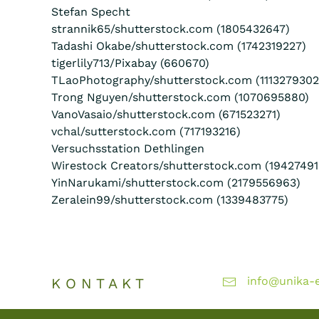
Stefan Specht
strannik65/shutterstock.com (1805432647)
Tadashi Okabe/shutterstock.com (1742319227)
tigerlily713/Pixabay (660670)
TLaoPhotography/shutterstock.com (1113279302
Trong Nguyen/shutterstock.com (1070695880)
VanoVasaio/shutterstock.com (671523271)
vchal/sutterstock.com (717193216)
Versuchsstation Dethlingen
Wirestock Creators/shutterstock.com (19427491
YinNarukami/shutterstock.com (2179556963)
Zeralein99/shutterstock.com (1339483775)
info@unika-e
K O N T A K T