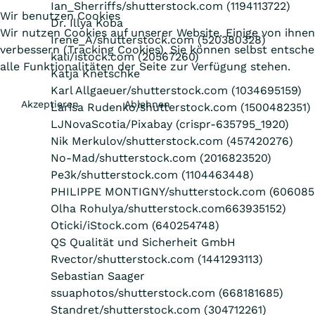
Ian_Sherriffs/shutterstock.com (1194113722)
Wir benutzen Cookies
Dr. Illya Koba
Wir nutzen Cookies auf unserer Website. Einige von ihnen
Irene_A/shutterstock.com (520380328)
verbessern (Tracking Cookies). Sie können selbst entsch
kali/istock.com (20567260)
alle Funktionalitäten der Seite zur Verfügung stehen.
Katja Knetschke
Karl Allgaeuer/shutterstock.com (1034695159)
Akzeptieren
Ablehnen
Larisa Rudenko/shutterstock.com (1500482351)
LJNovaScotia/Pixabay (crispr-635795_1920)
Nik Merkulov/shutterstock.com (457420276)
No-Mad/shutterstock.com (2016823520)
Pe3k/shutterstock.com (1104463448)
PHILIPPE MONTIGNY/shutterstock.com (606085
Olha Rohulya/shutterstock.com663935152)
Oticki/iStock.com (640254748)
QS Qualität und Sicherheit GmbH
Rvector/shutterstock.com (1441293113)
Sebastian Saager
ssuaphotos/shutterstock.com (668181685)
Standret/shutterstock.com (304712261)