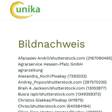
Skip to main content
Bildnachweis
Afanasiev Andrii/shutterstock.com (2167090485
Agrarservice Hessen-Pfalz GmbH
agrarzeitung
Alexandra_Koch/Pixabay (7292033)
Andrey_Popov/shutterstock.com (297570230)
Brain A Jackson/shutterstock.com (13053877)
Busra Ispir/shutterstock.com (1349359373)
Christos Giakkas/Pixabay (411975)
Chrso/shutterstock.com (640584184)