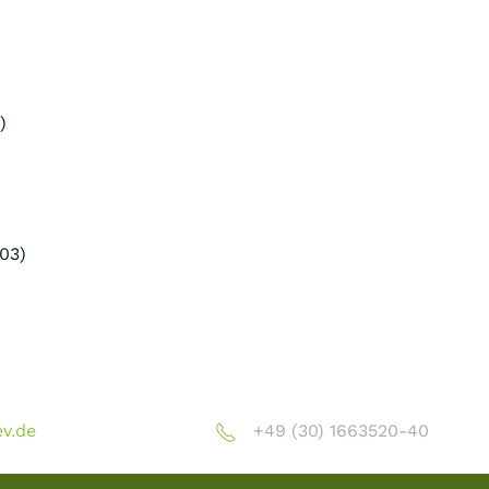
)
03)
v.de
+49 (30) 1663520-40