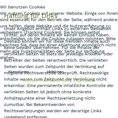
Wir benutzen Cookies
Wir nutzen Cookies auf unserer Website. Einige von ihnen
Haftung für Links
sind essenziell für den Betrieb der Seite, während andere
uns helfen, diese Website und die Nutzererfahrung zu
Unser Angebot enthält Links zu externen Webseiten
verbessern (Tracking Cookies). Sie können selbst
Dritter, auf deren Inhalte wir keinen Einfluss haben.
entscheiden, ob Sie die Cookies zulassen möchten. Bitte
Deshalb können wir für diese fremden Inhalte auch
beachten Sie, dass bei einer Ablehnung womöglich nicht
keine Gewähr übernehmen. Für die Inhalte der
mehr alle Funktionalitäten der Seite zur Verfügung
verlinkten Seiten ist stets der jeweilige Anbieter oder
stehen.
Betreiber der Seiten verantwortlich. Die verlinkten
Seiten wurden zum Zeitpunkt der Verlinkung auf
Akzeptieren
Ablehnen
mögliche Rechtsverstöße überprüft. Rechtswidrige
Inhalte waren zum Zeitpunkt der Verlinkung nicht
Weitere Informationen
|
Impressum
erkennbar. Eine permanente inhaltliche Kontrolle der
verlinkten Seiten ist jedoch ohne konkrete
Anhaltspunkte einer Rechtsverletzung nicht
zumutbar. Bei Bekanntwerden von
Rechtsverletzungen werden wir derartige Links
umgehend entfernen.